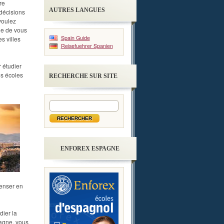
re
AUTRES LANGUES
 décisions
voulez
ue de vous
Spain Guide
s villes
Reisefuehrer Spanien
 étudier
es écoles
RECHERCHE SUR SITE
ENFOREX ESPAGNE
penser en
ier la
pagne, vous