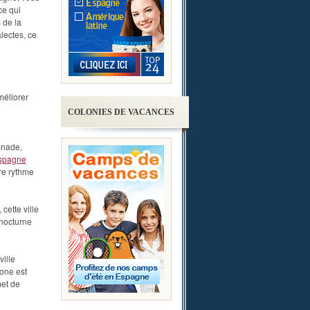
ce qui
 de la
lectes, ce
méliorer
COLONIES DE VACANCES
enade,
Espagne
tre rythme
cette ville
 nocturne
ville
one est
met de