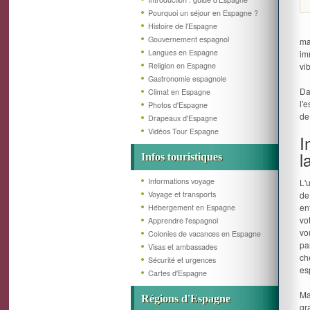
Pourquoi un séjour en Espagne ?
Histoire de l'Espagne
Gouvernement espagnol
ma
Langues en Espagne
im
Religion en Espagne
vi
Gastronomie espagnole
Da
Climat en Espagne
l'
Photos d'Espagne
de
Drapeaux d'Espagne
Vidéos Tour Espagne
I
l
Infos touristiques
Informations voyage
L'
Voyage et transports
de
en
Hébergement en Espagne
vo
Apprendre l'espagnol
vo
Colonies de vacances en Espagne
pa
Visas et ambassades
ch
Sécurité et urgences
es
Cartes d'Espagne
Ma
Régions d'Espagne
gr