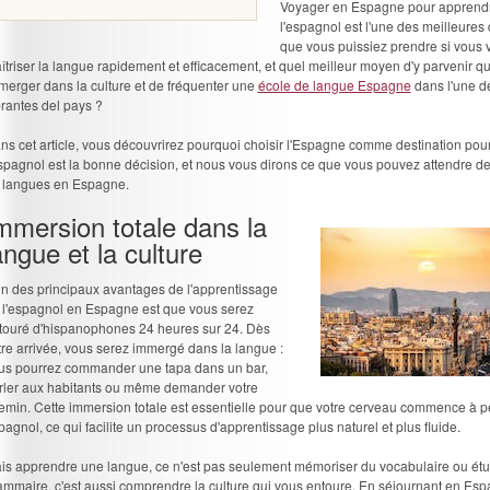
Voyager en Espagne pour apprend
l'espagnol est l'une des meilleures
que vous puissiez prendre si vous 
îtriser la langue rapidement et efficacement, et quel meilleur moyen d'y parvenir q
merger dans la culture et de fréquenter une
école de langue Espagne
dans l'une de
brantes del pays ?
ns cet article, vous découvrirez pourquoi choisir l'Espagne comme destination pour
espagnol est la bonne décision, et nous vous dirons ce que vous pouvez attendre d
 langues en Espagne.
mmersion totale dans la
angue et la culture
un des principaux avantages de l'apprentissage
 l'espagnol en Espagne est que vous serez
touré d'hispanophones 24 heures sur 24. Dès
tre arrivée, vous serez immergé dans la langue :
us pourrez commander une tapa dans un bar,
rler aux habitants ou même demander votre
emin. Cette immersion totale est essentielle pour que votre cerveau commence à 
pagnol, ce qui facilite un processus d'apprentissage plus naturel et plus fluide.
is apprendre une langue, ce n'est pas seulement mémoriser du vocabulaire ou étud
ammaire, c'est aussi comprendre la culture qui vous entoure. En séjournant en Es