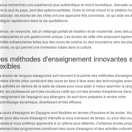
 vous recherchez une expérience plus authentique et moins touristique, Grenade ou
ns le sud du pays, sont des options parfaites. Outre le climat chaud et la célèbre hos
dalouse, les écoles de ces villes ont une approche très conviviale, ce qui aide les 
intégrer rapidement dans la vie quotidienne.
lence, en revanche, est un mélange parfait de tradition et de modernité, avec des 
ectaculaires et une gastronomie unique. Les écoles de cette ville proposent égale
tivités extrascolaires telles que des cours de cuisine ou des excursions vers les pl
isines, ce qui permet une immersion totale dans la culture.
es méthodes d'enseignement innovantes e
lexibles
s écoles de langues espagnoles sont souvent à la pointe des méthodes d'enseign
mbre d'entre elles combinent des cours en face à face avec des technologies ava
s activités en dehors de la salle de classe pour vous aider à mieux assimiler la lan
tre, les professeurs sont des locuteurs natifs qui ont des années d'expérience dans
enseignement de l'espagnol aux étrangers. Ils sont donc préparés à rendre votre
prentissage dynamique, divertissant et très efficace.
s cours d'espagnol en Espagne sont flexibles en termes d'horaires et de durée. V
ter pour des cours d'espagnol intensifs si vous manquez de temps, ou pour des cou
pacés si vous préférez apprendre à un rythme plus détendu. Certaines écoles pro
alement des programmes combinant des cours d'espagnol et des activités culturelle