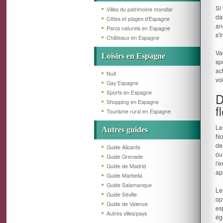
Si
Villes du patrimoine mondial
da
Côtes et plages d'Espagne
an
Parcs naturels en Espagne
s'
Châteaux en Espagne
Va
Loisirs en Espagne
sp
ac
Nuit
vo
Gay Espagne
Sports en Espagne
D
Shopping en Espagne
f
Tourisme rural en Espagne
Le
Autres guides
No
de
Guide Alicante
ou
Guide Grenade
l'
Guide de Madrid
ap
Guide Marbella
Guide Salamanque
Le
Guide Séville
op
Guide de Valence
es
Autres villes/pays
ég