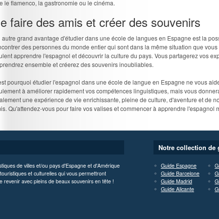
e le flamenco, la gastronomie ou le cinéma.
e faire des amis et créer des souvenirs
 autre grand avantage d'étudier dans une école de langues en Espagne est la possi
ncontrer des personnes du monde entier qui sont dans la même situation que vous :
ulent apprendre l'espagnol et découvrir la culture du pays. Vous partagerez vos ex
prendrez ensemble et créerez des souvenirs inoubliables.
est pourquoi étudier l'espagnol dans une école de langue en Espagne ne vous aid
ulement à améliorer rapidement vos compétences linguistiques, mais vous donner
alement une expérience de vie enrichissante, pleine de culture, d'aventure et de 
is. Qu'attendez-vous pour faire vos valises et commencer à apprendre l'espagnol 
Notre collection de 
istiques de villes et/ou pays d'Espagne et d'Amérique
Guide Espagne
G
ouristiques et culturelles qui vous permettront
Guide Barcelone
G
e revenir avec pleins de beaux souvenirs en tête !
Guide Madrid
G
Guide Alicante
G