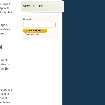
 Séville,
NEWSLETTER
pitalité
étudiants à
E-mail:
plages
ment des
ages
- Desinscription
t
ement.
ncées ou
gue. En
ous pouvez
rs plus
posent
s telles