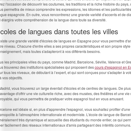
rez l'occasion de découvrir les coutumes, les traditions et la riche histoire du pays, 
us permettra de mieux comprendre les expressions, les idiomes et les particularités
ngue espagnole. En outre, vous rencontrerez une grande variété d'accents et de dia
i élargira votre compréhension de la langue dans toute sa diversité.
coles de langues dans toutes les villes
 existe une grande variété d'écoles de langues en Espagne pour vous permettre d'a
tre niveau. Chacune d'entre elles a ses propres caractéristiques et son propre style
enseignement, mais toutes s'adapteront à vos différents besoins.
us les principales villes du pays, comme Madrid, Barcelone, Séville, Valence et Gr
us trouverez des institutions spécialisées qui proposent des
cours d'espagnol en 
ur tous les niveaux, de débutant à l’expert, et qui sont conçues pour s'adapter à vo
à vos objectifs.
Madrid, vous trouverez un large éventail d'écoles et de centres de langues. De plus, 
l'avantage d'offrir une vie culturelle riche, avec des musées, des théâtres et une vie
croyable, qui vous permettra de pratiquer votre espagnol tout en vous amusant.
rcelone est idéale si, en plus d'apprendre l'espagnol, vous souhaitez profiter d'une 
smopolite à l'atmosphère internationale et moderniste. L'école de langue de Barcel
néralement très dynamique et accueille des étudiants du monde entier, ce qui per
éer facilement des réseaux internationaux d'amis partageant des intérêts communs.