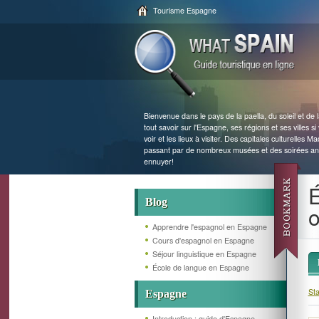
Tourisme Espagne
Bienvenue dans le pays de la paella, du soleil et de
tout savoir sur l'Espagne, ses régions et ses villes si 
voir et les lieux à visiter. Des capitales culturelles 
passant par de nombreux musées et des soirées an
ennuyer!
É
Blog
o
Apprendre l'espagnol en Espagne
Cours d'espagnol en Espagne
Séjour linguistique en Espagne
École de langue en Espagne
Sta
Espagne
Introduction : guide d'Espagne