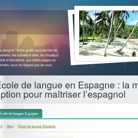
 la sangría ! Notre guide vous permet de
variées, les activités à faire, les choses à
Madrid et Barcelone, aux belles plages en
imées, vous ne risquez pas de vous
cole de langue en Espagne : la m
ption pour maîtriser l’espagnol
École de langue Espagne
rt
: :
Blog
: :
École de langue Espagne