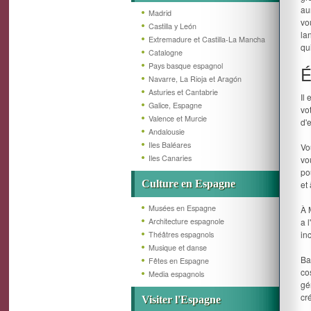
au
Madrid
vo
Castilla y León
la
Extremadure et Castilla-La Mancha
qu
Catalogne
Pays basque espagnol
É
Navarre, La Rioja et Aragón
Asturies et Cantabrie
Il
Galice, Espagne
vo
Valence et Murcie
d'
Andalousie
Iles Baléares
Vo
Iles Canaries
vo
po
Culture en Espagne
et 
Musées en Espagne
À 
Architecture espagnole
a 
in
Théâtres espagnols
Musique et danse
Ba
Fêtes en Espagne
co
Media espagnols
gé
cr
Visiter l'Espagne