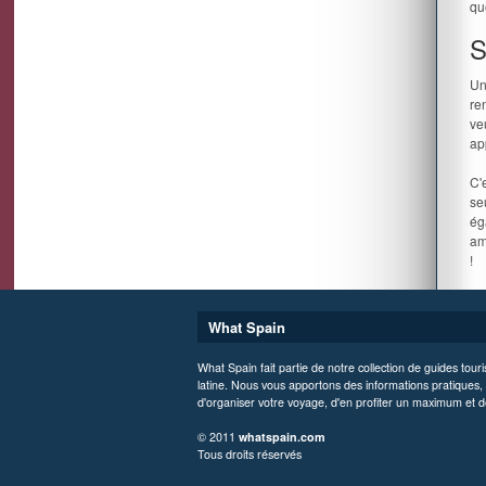
qu
S
Un
re
ve
ap
C'
se
ég
am
!
What Spain
What Spain fait partie de notre collection de guides tour
latine. Nous vous apportons des informations pratiques, t
d'organiser votre voyage, d'en profiter un maximum et d
© 2011
whatspain.com
Tous droits réservés