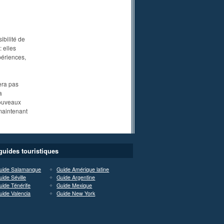
bilité de
 elles
périences,
era pas
a
nouveaux
maintenant
guides touristiques
uide Salamanque
Guide Amérique latine
uide Séville
Guide Argentine
uide Ténérife
Guide Mexique
uide Valencia
Guide New York