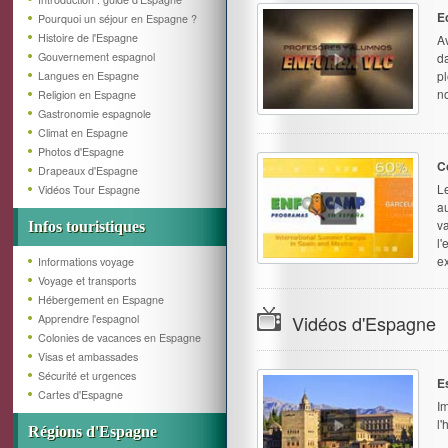
E
Pourquoi un séjour en Espagne ?
Histoire de l'Espagne
A
Gouvernement espagnol
da
p
Langues en Espagne
no
Religion en Espagne
Gastronomie espagnole
Climat en Espagne
Photos d'Espagne
C
Drapeaux d'Espagne
L
Vidéos Tour Espagne
a
v
Infos touristiques
l'
ex
Informations voyage
Voyage et transports
Hébergement en Espagne
Vidéos d'Espagne
Apprendre l'espagnol
Colonies de vacances en Espagne
Visas et ambassades
Sécurité et urgences
E
Cartes d'Espagne
I
l'
Régions d'Espagne