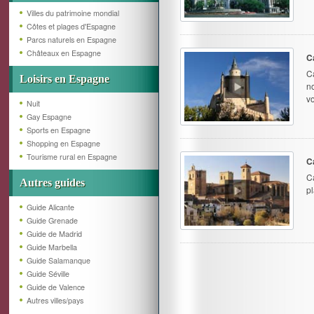
Villes du patrimoine mondial
Côtes et plages d'Espagne
Parcs naturels en Espagne
Châteaux en Espagne
C
Ca
Loisirs en Espagne
n
v
Nuit
Gay Espagne
Sports en Espagne
Shopping en Espagne
Tourisme rural en Espagne
C
C
Autres guides
p
Guide Alicante
Guide Grenade
Guide de Madrid
Guide Marbella
Guide Salamanque
Guide Séville
Guide de Valence
Autres villes/pays