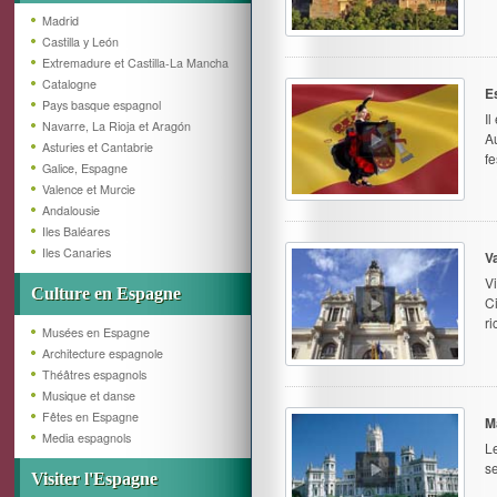
Madrid
Castilla y León
Extremadure et Castilla-La Mancha
Catalogne
E
Pays basque espagnol
I
Navarre, La Rioja et Aragón
A
Asturies et Cantabrie
fe
Galice, Espagne
Valence et Murcie
Andalousie
Iles Baléares
Iles Canaries
V
Vi
Culture en Espagne
Ci
r
Musées en Espagne
Architecture espagnole
Théâtres espagnols
Musique et danse
Fêtes en Espagne
M
Media espagnols
Le
se
Visiter l'Espagne