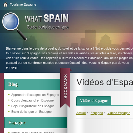
Tourisme Espagne
Bienvenue dans le pays de la paella, du soleil et de la sangría ! Notre guide vous permet d
tout savoir sur l'Espagne, ses régions et ses villes si variées, les activités à faire, les choses
voir et les lieux à visiter. Des capitales culturelles Madrid et Barcelone, aux belles plages en
passant par de nombreux musées et des soirées animées, vous ne risquez pas de vous
ennuyer!
Vidéos d'Esp
Blog
Apprendre l'espagnol en Espagne
Cours d'espagnol en Espagne
Vidéos d'Espagne
Séjour linguistique en Espagne
École de langue en Espagne
Accueil
: :
Espagne
: :
Vidéos Espagne
Espagne
Introduction : guide d'Espagne