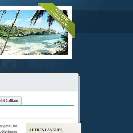
del Califato
riginal de
AUTRES LANGUES
 pèlerinage