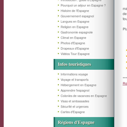
Pourquoi un séjour en Espagne ?
ma
Histoire de l'Espagne
de
Gouvernement espagnol
tou
Langues en Espagne
Religion en Espagne
Pl
Gastronomie espagnole
Climat en Espagne
Photos d'Espagne
Drapeaux d'Espagne
Vidéos Tour Espagne
Infos touristiques
Informations voyage
**
Voyage et transports
Ro
Hébergement en Espagne
Apprendre l'espagnol
Colonies de vacances en Espagne
Visas et ambassades
Sécurité et urgences
Cartes d'Espagne
Régions d'Espagne