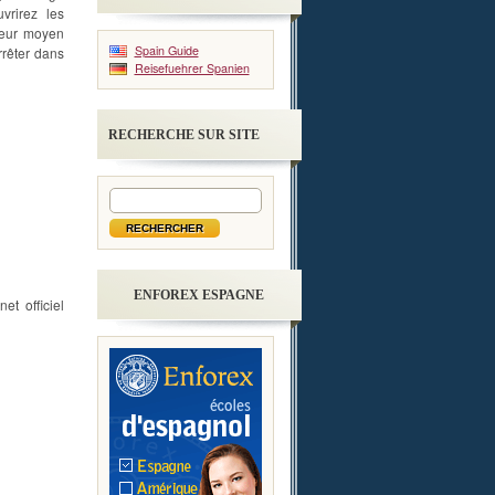
vrirez les
leur moyen
Spain Guide
rrêter dans
Reisefuehrer Spanien
RECHERCHE SUR SITE
ENFOREX ESPAGNE
et officiel