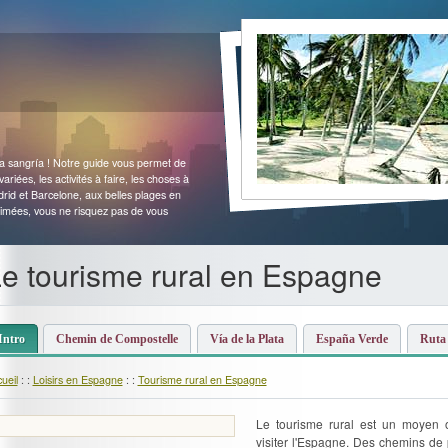
 la sangría ! Notre guide vous permet de
variées, les activités à faire, les choses à
Madrid et Barcelone, aux belles plages en
imées, vous ne risquez pas de vous
e tourisme rural en Espagne
Intro
Chemin de Compostelle
Vía de la Plata
España Verde
Ruta 
ueil
: :
Loisirs en Espagne
: :
Tourisme rural en Espagne
Le tourisme rural est un moyen o
visiter l'Espagne. Des chemins de