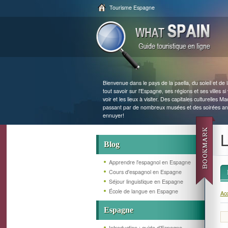
Tourisme Espagne
Bienvenue dans le pays de la paella, du soleil et de
tout savoir sur l'Espagne, ses régions et ses villes si 
voir et les lieux à visiter. Des capitales culturelles 
passant par de nombreux musées et des soirées an
ennuyer!
L
Blog
Apprendre l'espagnol en Espagne
Cours d'espagnol en Espagne
Séjour linguistique en Espagne
École de langue en Espagne
Acc
Espagne
Introduction : guide d'Espagne