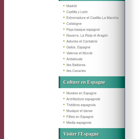
Madrid
Castilla y León
Extremadure et Castilla-La Mancha
Catalogne
Pays basque espagnol
Navarre, La Rioja et Aragón
Asturies et Cantabrie
Galice, Espagne
Valence et Murcie
Andalousie
Iles Baléares
Iles Canaries
Culture en Espagne
Musées en Espagne
Architecture espagnole
Théâtres espagnols
Musique et danse
Fêtes en Espagne
Media espagnols
Visiter l'Espagne