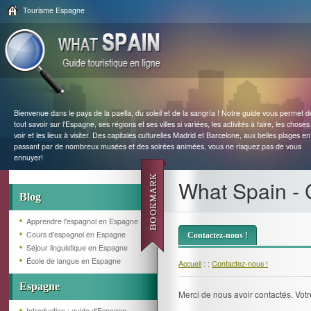
Tourisme Espagne
Bienvenue dans le pays de la paella, du soleil et de la sangría ! Notre guide vous permet d
tout savoir sur l'Espagne, ses régions et ses villes si variées, les activités à faire, les choses
voir et les lieux à visiter. Des capitales culturelles Madrid et Barcelone, aux belles plages en
passant par de nombreux musées et des soirées animées, vous ne risquez pas de vous
ennuyer!
What Spain - 
Blog
Apprendre l'espagnol en Espagne
Cours d'espagnol en Espagne
Contactez-nous !
Séjour linguistique en Espagne
École de langue en Espagne
Accueil
: :
Contactez-nous !
Espagne
Merci de nous avoir contactés. Vot
Introduction : guide d'Espagne