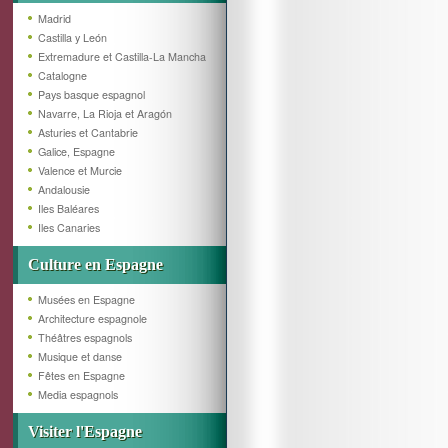
Madrid
Castilla y León
Extremadure et Castilla-La Mancha
Catalogne
Pays basque espagnol
Navarre, La Rioja et Aragón
Asturies et Cantabrie
Galice, Espagne
Valence et Murcie
Andalousie
Iles Baléares
Iles Canaries
Culture en Espagne
Musées en Espagne
Architecture espagnole
Théâtres espagnols
Musique et danse
Fêtes en Espagne
Media espagnols
Visiter l'Espagne