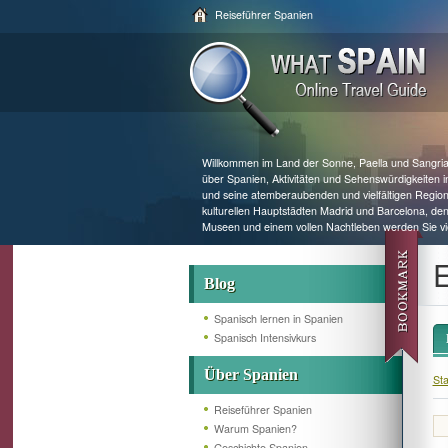
Reiseführer Spanien
Willkommen im Land der Sonne, Paella und Sangria!
über Spanien, Aktivitäten und Sehenswürdigkeiten
und seine atemberaubenden und vielfältigen Region
kulturellen Hauptstädten Madrid und Barcelona, de
Museen und einem vollen Nachtleben werden Sie vie
E
Blog
Spanisch lernen in Spanien
Spanisch Intensivkurs
Über Spanien
Sta
Reiseführer Spanien
Warum Spanien?
Geschichte Spanien