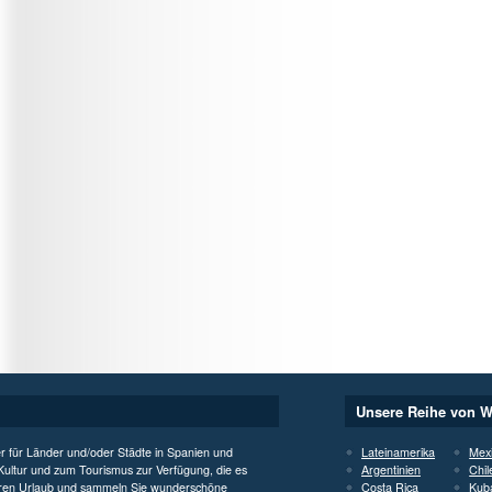
Unsere Reihe von W
er für Länder und/oder Städte in Spanien und
Lateinamerika
Mex
 Kultur und zum Tourismus zur Verfügung, die es
Argentinien
Chil
 Ihren Urlaub und sammeln Sie wunderschöne
Costa Rica
Kub