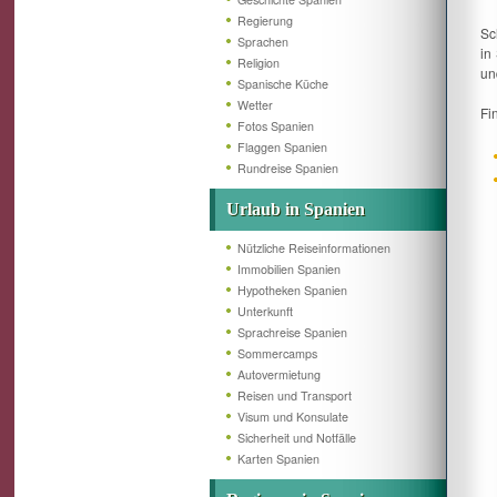
Regierung
Sc
Sprachen
in
Religion
un
Spanische Küche
Wetter
Fi
Fotos Spanien
Flaggen Spanien
Rundreise Spanien
Urlaub in Spanien
Nützliche Reiseinformationen
Immobilien Spanien
Hypotheken Spanien
Unterkunft
Sprachreise Spanien
Sommercamps
Autovermietung
Reisen und Transport
Visum und Konsulate
Sicherheit und Notfälle
Karten Spanien