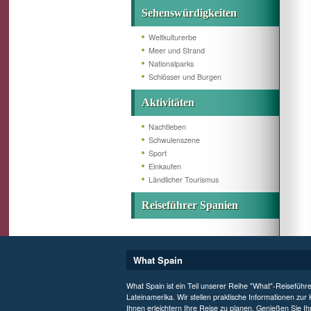
Sehenswürdigkeiten
Weltkulturerbe
Meer und Strand
Nationalparks
Schlösser und Burgen
Aktivitäten
Nachtleben
Schwulenszene
Sport
Einkaufen
Ländlicher Tourismus
Reiseführer Spanien
What Spain
What Spain ist ein Teil unserer Reihe "What"-Reiseführ
Lateinamerika. Wir stellen praktische Informationen zur
Ihnen erleichtern Ihre Reise zu planen. Genießen Sie