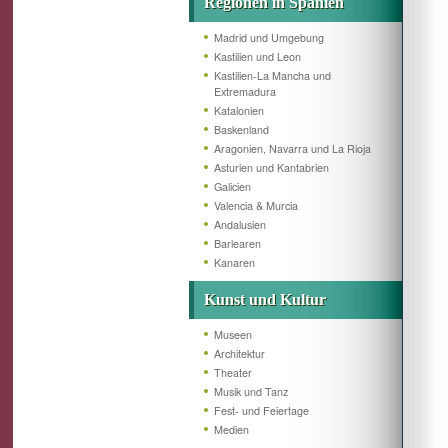
Regionen in Spanien
Madrid und Umgebung
Kastilien und Leon
Kastilien-La Mancha und
Extremadura
Katalonien
Baskenland
Aragonien, Navarra und La Rioja
Asturien und Kantabrien
Galicien
Valencia & Murcia
Andalusien
Barlearen
Kanaren
Kunst und Kultur
Museen
Architektur
Theater
Musik und Tanz
Fest- und Feiertage
Medien