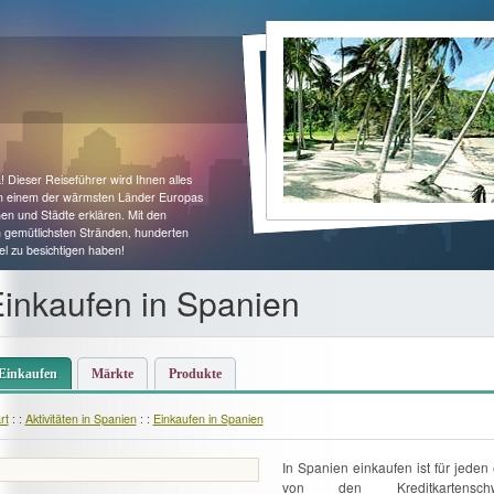
 Dieser Reiseführer wird Ihnen alles
 in einem der wärmsten Länder Europas
en und Städte erklären. Mit den
n gemütlichsten Stränden, hunderten
l zu besichtigen haben!
inkaufen in Spanien
Einkaufen
Märkte
Produkte
rt
: :
Aktivitäten in Spanien
: :
Einkaufen in Spanien
In Spanien einkaufen ist für jeden
von den Kreditkartenschw