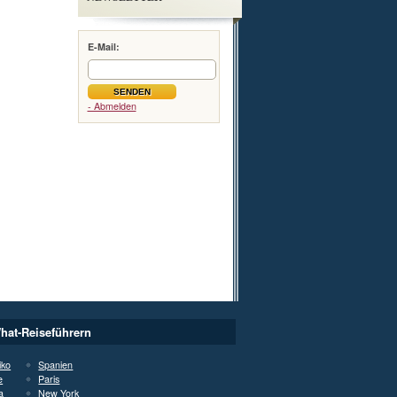
E-Mail:
- Abmelden
hat-Reiseführern
iko
Spanien
e
Paris
a
New York