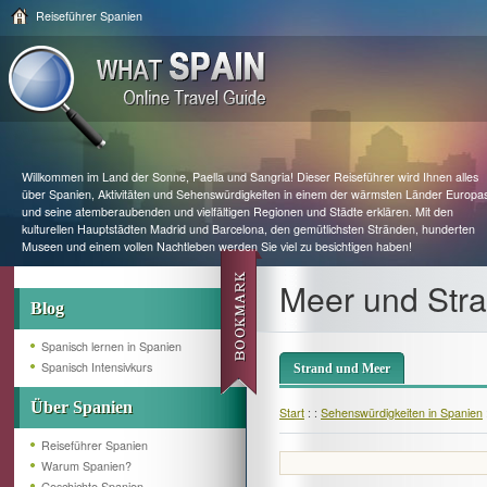
Reiseführer Spanien
Willkommen im Land der Sonne, Paella und Sangria! Dieser Reiseführer wird Ihnen alles
über Spanien, Aktivitäten und Sehenswürdigkeiten in einem der wärmsten Länder Europa
und seine atemberaubenden und vielfältigen Regionen und Städte erklären. Mit den
kulturellen Hauptstädten Madrid und Barcelona, den gemütlichsten Stränden, hunderten
Museen und einem vollen Nachtleben werden Sie viel zu besichtigen haben!
Meer und Stra
Blog
Spanisch lernen in Spanien
Spanisch Intensivkurs
Strand und Meer
Über Spanien
Start
: :
Sehenswürdigkeiten in Spanien
Reiseführer Spanien
Warum Spanien?
Geschichte Spanien