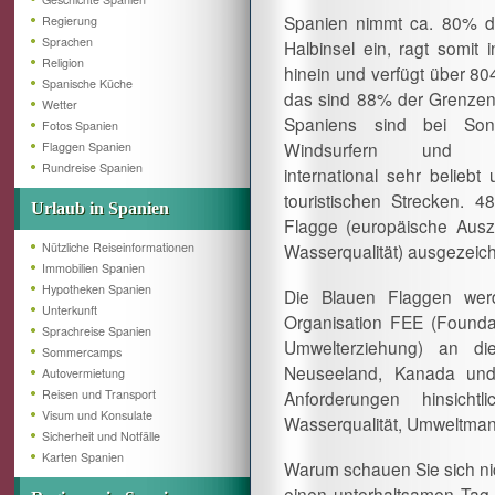
Spanien nimmt ca. 80% de
Regierung
Sprachen
Halbinsel ein, ragt somit
Religion
hinein und verfügt über 80
Spanische Küche
das sind 88% der Grenzen
Wetter
Spaniens sind bei Sonn
Fotos Spanien
Windsurfern und Sc
Flaggen Spanien
Rundreise Spanien
international sehr belieb
touristischen Strecken. 
Urlaub in Spanien
Flagge (europäische Ausz
Nützliche Reiseinformationen
Wasserqualität) ausgezeich
Immobilien Spanien
Hypotheken Spanien
Die Blauen Flaggen wer
Unterkunft
Organisation FEE (Foundati
Sprachreise Spanien
Umwelterziehung) an di
Sommercamps
Neuseeland, Kanada und 
Autovermietung
Reisen und Transport
Anforderungen hinsicht
Visum und Konsulate
Wasserqualität, Umweltmana
Sicherheit und Notfälle
Karten Spanien
Warum schauen Sie sich nic
einen unterhaltsamen Tag