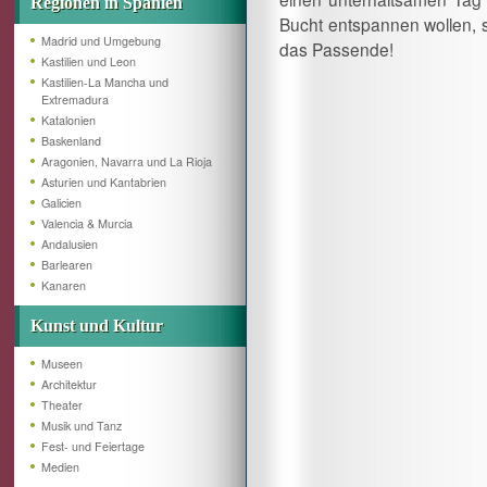
Regionen in Spanien
Bucht entspannen wollen, se
Madrid und Umgebung
das Passende!
Kastilien und Leon
Kastilien-La Mancha und
Extremadura
Katalonien
Baskenland
Aragonien, Navarra und La Rioja
Asturien und Kantabrien
Galicien
Valencia & Murcia
Andalusien
Barlearen
Kanaren
Kunst und Kultur
Museen
Architektur
Theater
Musik und Tanz
Fest- und Feiertage
Medien