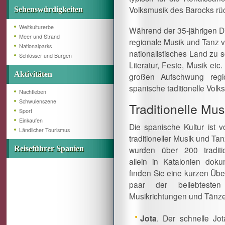
Volksmusik des Barocks rüc
Sehenswürdigkeiten
Weltkulturerbe
Während der 35-jährigen Di
Meer und Strand
regionale Musik und Tanz v
Nationalparks
nationalistisches Land zu 
Schlösser und Burgen
Literatur, Feste, Musik etc
Aktivitäten
großen Aufschwung regi
spanische taditionelle Volk
Nachtleben
Schwulenszene
Traditionelle Mu
Sport
Einkaufen
Die spanische Kultur ist vo
Ländlicher Tourismus
traditioneller Musik und Tan
Reiseführer Spanien
wurden über 200 traditi
allein in Katalonien dokum
finden Sie eine kurzen Übe
paar der beliebtesten
Musikrichtungen und Tänze
Jota
. Der schnelle Jo