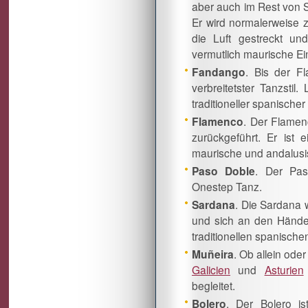
aber auch im Rest von S
Er wird normalerweise 
die Luft gestreckt un
vermutlich maurische Ei
Fandango
. Bis der 
verbreitetster Tanzstil.
traditioneller spanischer
Flamenco
. Der Flamen
zurückgeführt. Er ist e
maurische und andalusi
Paso Doble
. Der Pas
Onestep Tanz.
Sardana
. Die Sardana 
und sich an den Händen 
traditionellen spanisch
Muñeira
. Ob allein oder
Galicien
und
Asturien
begleitet.
Bolero
. Der Bolero is