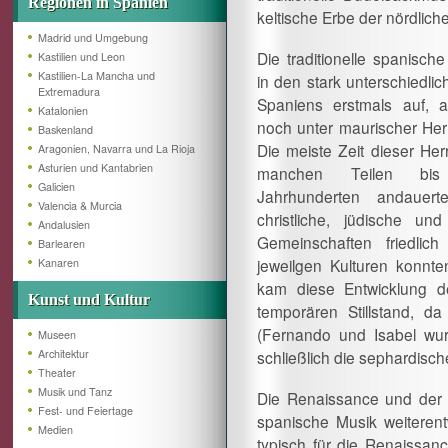
Regionen in Spanien
keltische Erbe der nördlich
Madrid und Umgebung
Die traditionelle spanisch
Kastilien und Leon
Kastilien-La Mancha und
in den stark unterschiedli
Extremadura
Spaniens erstmals auf, 
Katalonien
noch unter maurischer Herr
Baskenland
Die meiste Zeit dieser Herr
Aragonien, Navarra und La Rioja
Asturien und Kantabrien
manchen Teilen bi
Galicien
Jahrhunderten andauerte)
Valencia & Murcia
christliche, jüdische un
Andalusien
Gemeinschaften friedlic
Barlearen
jeweilgen Kulturen konnte
Kanaren
kam diese Entwicklung de
Kunst und Kultur
temporären Stillstand, da
(Fernando und Isabel wur
Museen
Architektur
schließlich die sephardisc
Theater
Musik und Tanz
Die Renaissance und der 
Fest- und Feiertage
spanische Musik weiterent
Medien
typisch für die Renaissan