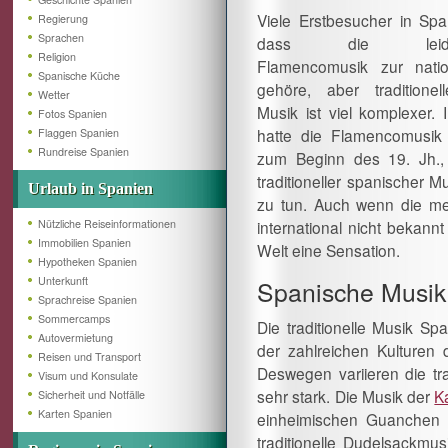
Viele Erstbesucher in Sp
Regierung
Sprachen
dass die leidensc
Religion
Flamencomusik zur nati
Spanische Küche
gehöre, aber traditionel
Wetter
Musik ist viel komplexer. I
Fotos Spanien
hatte die Flamencomusik 
Flaggen Spanien
Rundreise Spanien
zum Beginn des 19. Jh.,
traditioneller spanischer M
Urlaub in Spanien
zu tun. Auch wenn die me
Nützliche Reiseinformationen
international nicht bekan
Immobilien Spanien
Welt eine Sensation.
Hypotheken Spanien
Unterkunft
Spanische Musik
Sprachreise Spanien
Sommercamps
Die traditionelle Musik Spa
Autovermietung
der zahlreichen Kulturen
Reisen und Transport
Deswegen variieren die tr
Visum und Konsulate
sehr stark. Die Musik der
K
Sicherheit und Notfälle
Karten Spanien
einheimischen Guanchen 
traditionelle Dudelsackmu