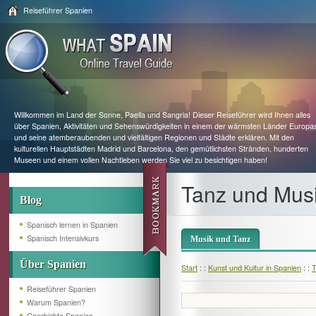
Reiseführer Spanien
Willkommen im Land der Sonne, Paella und Sangria! Dieser Reiseführer wird Ihnen alles
über Spanien, Aktivitäten und Sehenswürdigkeiten in einem der wärmsten Länder Europa
und seine atemberaubenden und vielfältigen Regionen und Städte erklären. Mit den
kulturellen Hauptstädten Madrid und Barcelona, den gemütlichsten Stränden, hunderten
Museen und einem vollen Nachtleben werden Sie viel zu besichtigen haben!
Tanz und Musi
Blog
Spanisch lernen in Spanien
Spanisch Intensivkurs
Musik und Tanz
Über Spanien
Start
: :
Kunst und Kultur in Spanien
: :
T
Reiseführer Spanien
Warum Spanien?
Geschichte Spanien