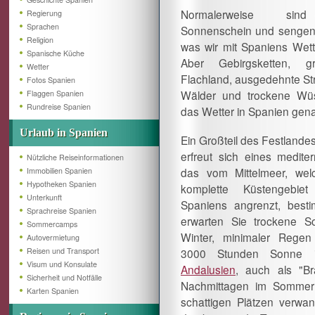
Normalerweise sind
Regierung
Sprachen
Sonnenschein und sengend
Religion
was wir mit Spaniens Wett
Spanische Küche
Aber Gebirgsketten, g
Wetter
Flachland, ausgedehnte St
Fotos Spanien
Wälder und trockene Wü
Flaggen Spanien
Rundreise Spanien
das Wetter in Spanien genau
Urlaub in Spanien
Ein Großteil des Festlande
erfreut sich eines medite
Nützliche Reiseinformationen
das vom Mittelmeer, we
Immobilien Spanien
Hypotheken Spanien
komplette Küstengebi
Unterkunft
Spaniens angrenzt, besti
Sprachreise Spanien
erwarten Sie trockene S
Sommercamps
Winter, minimaler Rege
Autovermietung
Reisen und Transport
3000 Stunden Sonne i
Visum und Konsulate
Andalusien
, auch als "B
Sicherheit und Notfälle
Nachmittagen im Sommer
Karten Spanien
schattigen Plätzen verwand