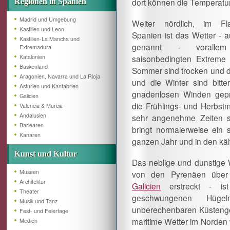
dort können die Temperatu
Regionen in Spanien
Madrid und Umgebung
Weiter nördlich, im Fl
Kastilien und Leon
Spanien ist das Wetter - 
Kastilien-La Mancha und
genannt - voralle
Extremadura
Katalonien
saisonbedingten Extreme 
Baskenland
Sommer sind trocken und 
Aragonien, Navarra und La Rioja
und die Winter sind bitte
Asturien und Kantabrien
gnadenlosen Winden gep
Galicien
die Frühlings- und Herbst
Valencia & Murcia
Andalusien
sehr angenehme Zeiten si
Barlearen
bringt normalerweise ein
Kanaren
ganzen Jahr und in den kä
Kunst und Kultur
Das neblige und dunstige 
Museen
von den Pyrenäen übe
Architektur
Galicien
erstreckt - ist
Theater
geschwungenen Hüg
Musik und Tanz
unberechenbaren Küstengeb
Fest- und Feiertage
maritime Wetter im Norden
Medien