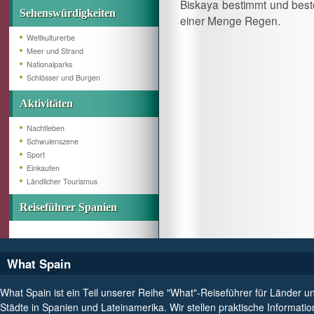
Biskaya bestimmt und bes
Sehenswürdigkeiten
einer Menge Regen.
Weltkulturerbe
Meer und Strand
Nationalparks
Schlösser und Burgen
Aktivitäten
Nachtleben
Schwulenszene
Sport
Einkaufen
Ländlicher Tourismus
Reiseführer Spanien
What Spain
What Spain ist ein Teil unserer Reihe "What"-Reiseführer für Länder u
Städte in Spanien und Lateinamerika. Wir stellen praktische Informati