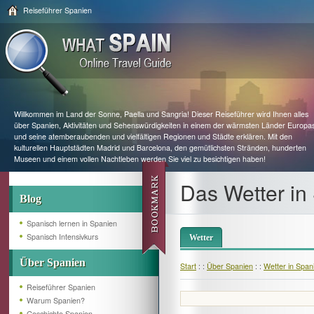
Reiseführer Spanien
Willkommen im Land der Sonne, Paella und Sangria! Dieser Reiseführer wird Ihnen alles
über Spanien, Aktivitäten und Sehenswürdigkeiten in einem der wärmsten Länder Europa
und seine atemberaubenden und vielfältigen Regionen und Städte erklären. Mit den
kulturellen Hauptstädten Madrid und Barcelona, den gemütlichsten Stränden, hunderten
Museen und einem vollen Nachtleben werden Sie viel zu besichtigen haben!
Das Wetter in
Blog
Spanisch lernen in Spanien
Spanisch Intensivkurs
Wetter
Über Spanien
Start
: :
Über Spanien
: :
Wetter in Span
Reiseführer Spanien
Warum Spanien?
Geschichte Spanien