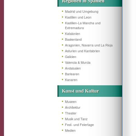
Regionen in Spanien
Madrid und Umgebung
Kastilien und Leon
Kastilien-La Mancha und
Extremadura
Katalonien
Baskenland
Aragonien, Navarra und La Rioja
Asturien und Kantabrien
Galicien
Valencia & Murcia
Andalusien
Barlearen
Kanaren
Kunst und Kultur
Museen
Architektur
Theater
Musik und Tanz
Fest- und Feiertage
Medien