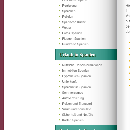
Hi
Regierung
Ih
Sprachen
Vo
Religion
bi
Spanische Küche
be
Wetter
de
Fotos Spanien
Flaggen Spanien
Rundreise Spanien
Urlaub in Spanien
Nützliche Reiseinformationen
Immobilien Spanien
Hypotheken Spanien
Unterkunft
Sprachreise Spanien
Sommercamps
Autovermietung
Reisen und Transport
Visum und Konsulate
Sicherheit und Notfälle
Karten Spanien