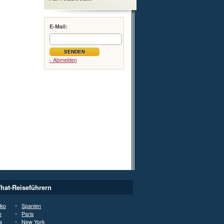
E-Mail:
- Abmelden
hat-Reiseführern
iko
Spanien
e
Paris
a
New York