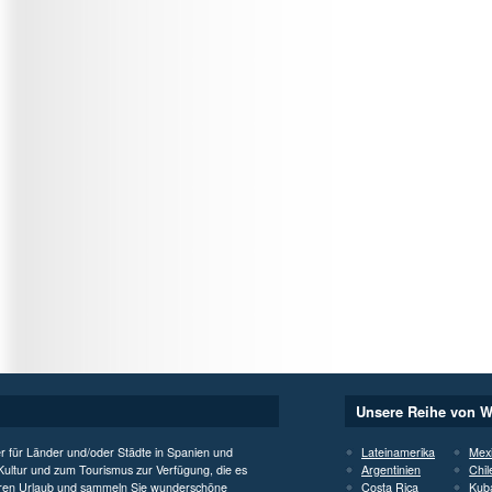
Unsere Reihe von W
er für Länder und/oder Städte in Spanien und
Lateinamerika
Mex
 Kultur und zum Tourismus zur Verfügung, die es
Argentinien
Chil
 Ihren Urlaub und sammeln Sie wunderschöne
Costa Rica
Kub