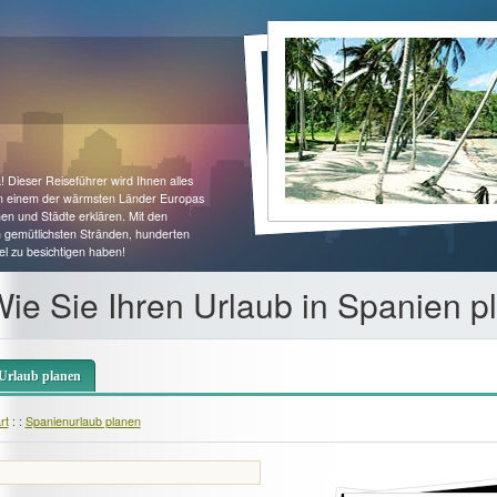
 Dieser Reiseführer wird Ihnen alles
 in einem der wärmsten Länder Europas
en und Städte erklären. Mit den
n gemütlichsten Stränden, hunderten
l zu besichtigen haben!
ie Sie Ihren Urlaub in Spanien p
Urlaub planen
rt
: :
Spanienurlaub planen