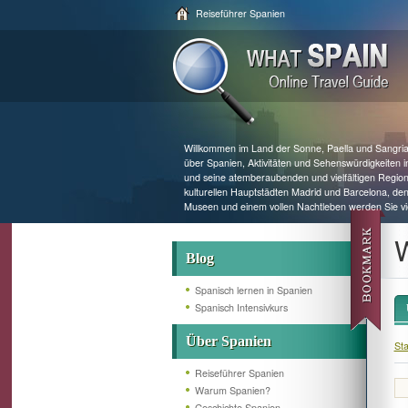
Reiseführer Spanien
Willkommen im Land der Sonne, Paella und Sangria!
über Spanien, Aktivitäten und Sehenswürdigkeiten
und seine atemberaubenden und vielfältigen Region
kulturellen Hauptstädten Madrid und Barcelona, de
Museen und einem vollen Nachtleben werden Sie vie
W
Blog
Spanisch lernen in Spanien
Spanisch Intensivkurs
Über Spanien
Sta
Reiseführer Spanien
Warum Spanien?
Geschichte Spanien