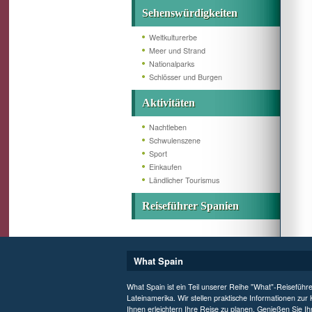
Sehenswürdigkeiten
Weltkulturerbe
Meer und Strand
Nationalparks
Schlösser und Burgen
Aktivitäten
Nachtleben
Schwulenszene
Sport
Einkaufen
Ländlicher Tourismus
Reiseführer Spanien
What Spain
What Spain ist ein Teil unserer Reihe "What"-Reiseführ
Lateinamerika. Wir stellen praktische Informationen zur
Ihnen erleichtern Ihre Reise zu planen. Genießen Sie