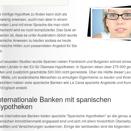
e richtige Hypothek zu finden kann sich als
hwierig erweisen, sucht man aber in einem
emden Land mit einer Sprache die man nicht
herrscht wird es noch komplizierter. Das Gute an
anien ist, dass es unter Ausländern üblich wurde
anische Anwesen zu kaufen sodass es heute
hlreiche Hilfen zum passendsten Angebot für Sie
t.
ut neuesten Studien wurde Spanien neben Frankreich und Bulgarien schnell eines
sten Länder in der EU für Übersee-Hypotheken. In Spanien leben über 275 000 g
iten und zusätzlich geschätzte 500 000 nicht gemeldete. Über die Hälfte dieser Leu
r Miete, um ausländische Menschen zu ermutigen Eigenheime zu kaufen und Ihnen
leichtern haben viele spanische Banken wie La Caixa spezielle Angebote und Kun
 Englisch erstellt.
nternationale Banken mit spanischen
ypotheken
ele internationale Banken bieten spezielle "Spanische Hypotheken" an die genau 
anischen Immobilienmarkt angepasst sind und sich mit allem hinsichtlich Übersetz
wälten und Versicherungen auskennen. Einige der seriösesten sind die folgenden: