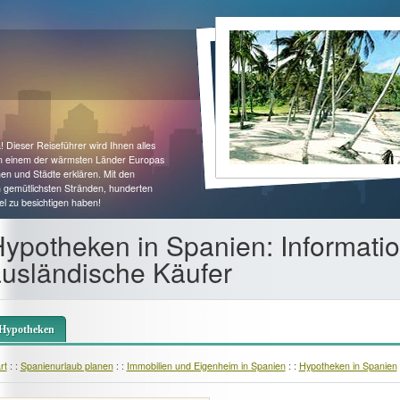
 Dieser Reiseführer wird Ihnen alles
 in einem der wärmsten Länder Europas
en und Städte erklären. Mit den
n gemütlichsten Stränden, hunderten
l zu besichtigen haben!
ypotheken in Spanien: Informatio
usländische Käufer
Hypotheken
rt
: :
Spanienurlaub planen
: :
Immobilien und Eigenheim in Spanien
: :
Hypotheken in Spanien