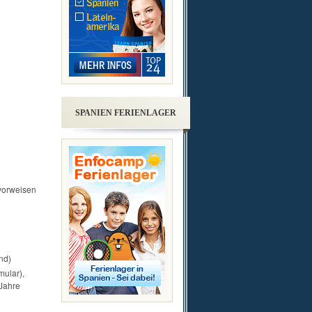
SPANIEN FERIENLAGER
 vorweisen
nd)
mular),
 Jahre