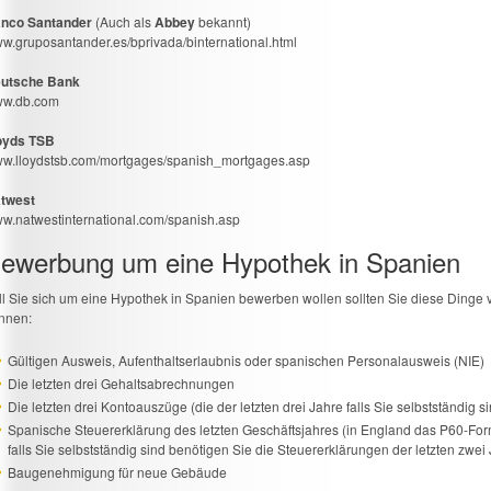
nco Santander
(Auch als
Abbey
bekannt)
w.gruposantander.es/bprivada/binternational.html
utsche Bank
w.db.com
oyds TSB
w.lloydstsb.com/mortgages/spanish_mortgages.asp
twest
w.natwestinternational.com/spanish.asp
ewerbung um eine Hypothek in Spanien
ll Sie sich um eine Hypothek in Spanien bewerben wollen sollten Sie diese Dinge
nnen:
Gültigen Ausweis, Aufenthaltserlaubnis oder spanischen Personalausweis (NIE)
Die letzten drei Gehaltsabrechnungen
Die letzten drei Kontoauszüge (die der letzten drei Jahre falls Sie selbstständig si
Spanische Steuererklärung des letzten Geschäftsjahres (in England das P60-For
falls Sie selbstständig sind benötigen Sie die Steuererklärungen der letzten zwei
Baugenehmigung für neue Gebäude