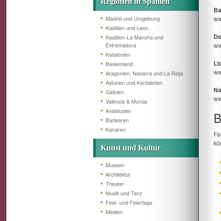
Regionen in Spanien
Ba
ww
Madrid und Umgebung
Kastilien und Leon
De
Kastilien-La Mancha und
ww
Extremadura
Katalonien
Ll
Baskenland
ww
Aragonien, Navarra und La Rioja
Asturien und Kantabrien
Na
Galicien
ww
Valencia & Murcia
Andalusien
B
Barlearen
Kanaren
Fa
kö
Kunst und Kultur
Museen
Architektur
Theater
Musik und Tanz
Fest- und Feiertage
Medien