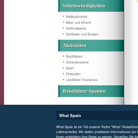
Sehenswürdigkeiten
Weltkulturerbe
Meer und Strand
Nationalparks
Schlösser und Burgen
Aktivitäten
Nachtleben
Schwulenszene
Sport
Einkaufen
Ländlicher Tourismus
Reiseführer Spanien
What Spain
What Spain ist ein Teil unserer Reihe "What"-Reiseführ
Lateinamerika. Wir stellen praktische Informationen zur
Ihnen erleichtern Ihre Reise zu planen. Genießen Sie