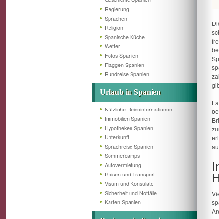
Regierung
Sprachen
Di
Religion
sc
Spanische Küche
fr
Wetter
be
Fotos Spanien
Sp
Flaggen Spanien
sp
Rundreise Spanien
za
gib
Urlaub in Spanien
La
Nützliche Reiseinformationen
be
Immobilien Spanien
Br
Hypotheken Spanien
zu
Unterkunft
er
auf
Sprachreise Spanien
Sommercamps
I
Autovermietung
H
Reisen und Transport
Visum und Konsulate
Sicherheit und Notfälle
Vi
sp
Karten Spanien
An