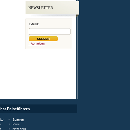
NEWSLETTER
E-Mail:
- Abmelden
hat-Reiseführern
iko
Spanien
e
Paris
a
New York