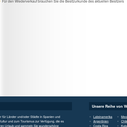
Für den Wiederverkauf brauchen Sie die Besitzurkunde des aktuellen Besitzers
Unsere Reihe von W
er für Länder und/oder Städte in Spanien und
Lateinamerika
Mex
 Kultur und zum Tourismus zur Verfügung, die es
Argentinien
Chil
 Ihren Urlaub und sammeln Sie wunderschöne
Costa Rica
Kub