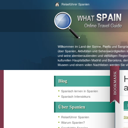
Reiseführer Spanien
Willkommen im Land der Sonne, Paella und Sangria!
über Spanien, Aktivitäten und Sehenswürdigkeiten
und seine atemberaubenden und vielfältigen Region
kulturellen Hauptstädten Madrid und Barcelona, de
Museen und einem vollen Nachtleben werden Sie vie
H
Blog
a
Spanisch lernen in Spanien
Spanisch Intensivkurs
Über Spanien
Reiseführer Spanien
Sta
Warum Spanien?
Geschichte Spanien