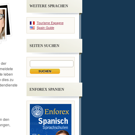
WEITERE SPRACHEN
Tourisme Espagne
Spain Guide
SEITEN SUCHEN
 der
emeldete
te leben
 dies zu
dendienste
ENFOREX SPANIEN
an den
ungen,