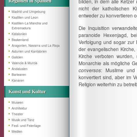
bilden, in dem alle Ketze
Regionen in Spanien
nicht der katholischen 
Madrid und Umgebung
entweder zu konvertieren o
Kastilien und Leon
Kastilien-La Mancha und
Die Inquisition verwandel
Extremadura
Katalonien
paranoide Hexenjagd, be
Baskenland
Verfolgung und sogar zur 
Aragonien, Navarra und La Rioja
der evangelischen Kirche,
Asturien und Kantabrien
Kirche verboten wurden,
Galicien
Monarchie als mögliche Gef
Valencia & Murcia
Andalusien
conversos
: Muslime und 
Barlearen
konvertiert sind, aber im 
Kanaren
Religion weiterhin zu betrei
Kunst und Kultur
Museen
Architektur
Theater
Musik und Tanz
Fest- und Feiertage
Medien