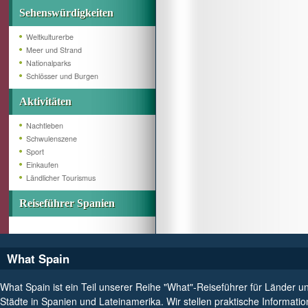
Sehenswürdigkeiten
Weltkulturerbe
Meer und Strand
Nationalparks
Schlösser und Burgen
Aktivitäten
Nachtleben
Schwulenszene
Sport
Einkaufen
Ländlicher Tourismus
Reiseführer Spanien
What Spain
What Spain ist ein Teil unserer Reihe "What"-Reiseführer für Länder u
Städte in Spanien und Lateinamerika. Wir stellen praktische Informati