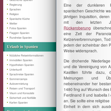
Eine der dunkleren 
Regierung
Sprachen
spanischen Geschichte war
Religion
jährigen Inquisition, dere
Spanische Küche
mit den letzten J
Wetter
Rückeroberung
überschne
Fotos Spanien
eine Zeit der Paranoia
Flaggen Spanien
Rundreise Spanien
Ketzerverbrennungen, Tod u
jedem der scheinbar den Pr
Urlaub in Spanien
Weise widersprach.
Nützliche Reiseinformationen
Die drohende Niederlag
Immobilien Spanien
Hypotheken Spanien
und die Vereinigung von 
Unterkunft
Kastilien führte dazu, 
Sprachreise Spanien
Meinungen und Über
Sommercamps
nebeneinander her bestan
Autovermietung
Reisen und Transport
1480 fing auf Wunsch des
Visum und Konsulate
Ferdinand II und Isabella I 
Sicherheit und Notfälle
an. Sie sollte eine religiös
Karten Spanien
Einheit in dem sich ausde