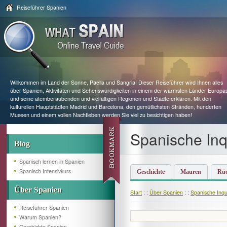
Reiseführer Spanien
Willkommen im Land der Sonne, Paella und Sangria! Dieser Reiseführer wird Ihnen alles
über Spanien, Aktivitäten und Sehenswürdigkeiten in einem der wärmsten Länder Europa
und seine atemberaubenden und vielfältigen Regionen und Städte erklären. Mit den
kulturellen Hauptstädten Madrid und Barcelona, den gemütlichsten Stränden, hunderten
Museen und einem vollen Nachtleben werden Sie viel zu besichtigen haben!
Spanische Inq
Blog
Spanisch lernen in Spanien
Spanisch Intensivkurs
Geschichte
Mauren
Rüc
Über Spanien
Start
: :
Über Spanien
: :
Spanische Inqui
Reiseführer Spanien
Warum Spanien?
Geschichte Spanien