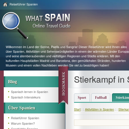
Reiseführer Spanien
Willkommen im Land der Sonne, Paella und Sangria! Dieser Reiseführer wird Ihnen alles
über Spanien, Aktivitäten und Sehenswürdigkeiten in einem der wärmsten Länder Europa
und seine atemberaubenden und vielfältigen Regionen und Städte erklären. Mit den
kulturellen Hauptstädten Madrid und Barcelona, den gemütlichsten Stränden, hunderten
Museen und einem vollen Nachtleben werden Sie viel zu besichtigen haben!
Stierkampf in
Blog
Spanisch lernen in Spanien
Spanisch Intensivkurs
Sport
Fußball
Stierkäm
Über Spanien
Start
: :
Aktivitäten in Spanien
: :
Stierka
Reiseführer Spanien
Warum Spanien?
Geschichte Spanien