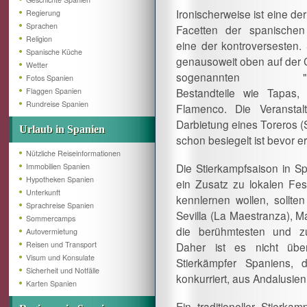
Ironischerweise ist eine de
Regierung
Sprachen
Facetten der spanischen
Religion
eine der kontroversesten. 
Spanische Küche
genausoweit oben auf der C
Wetter
sogenannten "tradi
Fotos Spanien
Bestandteile wie Tapas,
Flaggen Spanien
Rundreise Spanien
Flamenco. Die Veranstal
Darbietung eines Toreros (
Urlaub in Spanien
schon besiegelt ist bevor e
Nützliche Reiseinformationen
Die Stierkampfsaison in Sp
Immobilien Spanien
Hypotheken Spanien
ein Zusatz zu lokalen Fe
Unterkunft
kennlernen wollen, sollt
Sprachreise Spanien
Sevilla (La Maestranza), 
Sommercamps
die berühmtesten und zu
Autovermietung
Reisen und Transport
Daher ist es nicht übe
Visum und Konsulate
Stierkämpfer Spaniens, 
Sicherheit und Notfälle
konkurriert, aus Andalusi
Karten Spanien
Ein traditioneller Stierka