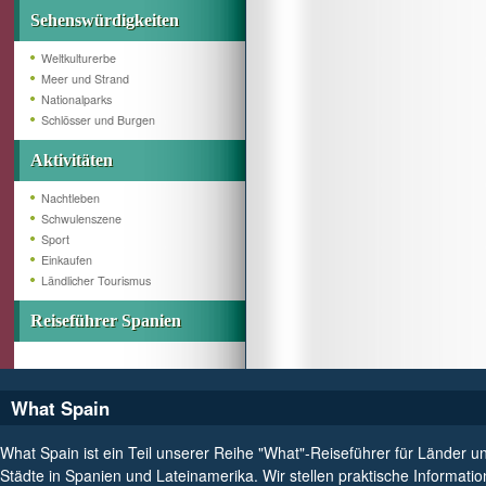
Sehenswürdigkeiten
Weltkulturerbe
Meer und Strand
Nationalparks
Schlösser und Burgen
Aktivitäten
Nachtleben
Schwulenszene
Sport
Einkaufen
Ländlicher Tourismus
Reiseführer Spanien
What Spain
What Spain ist ein Teil unserer Reihe "What"-Reiseführer für Länder u
Städte in Spanien und Lateinamerika. Wir stellen praktische Informati