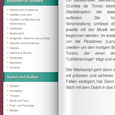
Regionen in Spanien
(Corrida de Toros) best
Madrid und Umgebung
Stierkämpfern die jewe
Kastilien und Leon
auftreten. Die hochri
Kastilien-La Mancha und
Veranstaltung umfasst dr
Extremadura
Katalonien
jeweils mit der Musik ei
Baskenland
begonnen werden. Im ersten
Aragonien, Navarra und La Rioja
um die Picadores (Lanze
Asturien und Kantabrien
zweiten um den mutigen Band
Galicien
Torero, der einen d
Valencia & Murcia
Andalusien
"Lichteranzüge" trägt und 
Barlearen
Kanaren
Der Stierkampf geht dann 
mit präzisen und sicheren
Kunst und Kultur
Fällen verärgert, hat. Dan
Museen
Stich mit dem Dolch in das 
Architektur
Theater
Musik und Tanz
Fest- und Feiertage
Medien