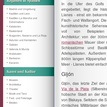
Regionen in Spanien
In die Ufer des Golfs 
eingebettet, liegt die his
Madrid und Umgebung
Kastilien und Leon
Llanes - einst ein bekannt
Kastilien-La Mancha und
Fisch- und Walfangort. Die 
Extremadura
kunsthistorische Sehenswü
Katalonien
voll von Beispielen 
Baskenland
Aragonien, Navarra und La Rioja
Architektur: von der 300
Asturien und Kantabrien
romanischen
Mauer über mi
Galicien
Schlosstürme und Bas
Valencia & Murcia
Adelspalästen. Außerde
Andalusien
800m langen Klippenpfad 
Barlearen
Kanaren
Meer - Llanes bietet einfa
Kunst und Kultur
Gijón
Museen
Gijón, das letzte Ziel der 
Architektur
Vía de la Plata
(Silberstr
Theater
hübsche Stadt an der Küs
Musik und Tanz
Fest- und Feiertage
von Biskaya. Seitdem die St
Medien
römisches Militärlager die