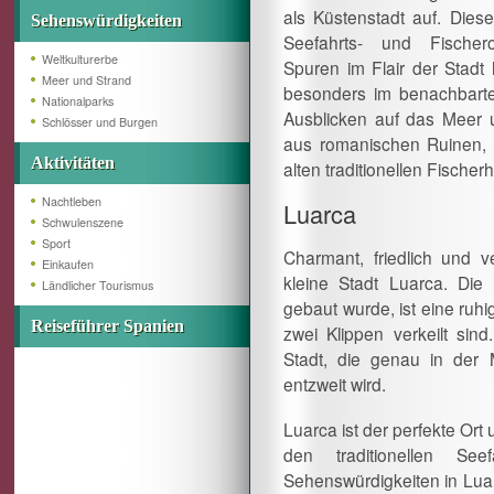
als Küstenstadt auf. Diese
Sehenswürdigkeiten
Seefahrts- und Fischer
Weltkulturerbe
Spuren im Flair der Stadt 
Meer und Strand
besonders im benachbarten
Nationalparks
Ausblicken auf das Meer u
Schlösser und Burgen
aus romanischen Ruinen, r
Aktivitäten
alten traditionellen Fischerh
Nachtleben
Luarca
Schwulenszene
Sport
Charmant, friedlich und ve
Einkaufen
kleine Stadt Luarca. Die 
Ländlicher Tourismus
gebaut wurde, ist eine ruh
Reiseführer Spanien
zwei Klippen verkeilt sin
Stadt, die genau in der 
entzweit wird.
Luarca ist der perfekte Or
den traditionellen See
Sehenswürdigkeiten in Luar