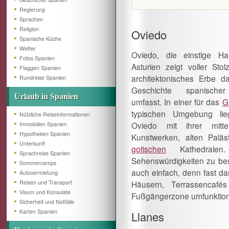
Regierung
Sprachen
Religion
Oviedo
Spanische Küche
Wetter
Oviedo, die einstige Ha
Fotos Spanien
Asturien zeigt voller Stol
Flaggen Spanien
architektonisches Erbe d
Rundreise Spanien
Geschichte spanischer 
Urlaub in Spanien
umfasst. In einer für das
G
typischen Umgebung lie
Nützliche Reiseinformationen
Oviedo mit ihrer mittel
Immobilien Spanien
Hypotheken Spanien
Kunstwerken, alten Paläs
Unterkunft
gotischen
Kathedralen
Sprachreise Spanien
Sehenswürdigkeiten zu besi
Sommercamps
auch einfach, denn fast das
Autovermietung
Reisen und Transport
Häusern, Terrassencafé
Visum und Konsulate
Fußgängerzone umfunktioni
Sicherheit und Notfälle
Karten Spanien
Llanes